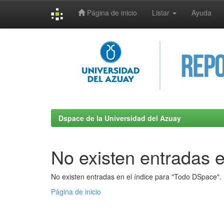
Página de inicio
Listar
Ayuda
Skip
navigation
Dspace de la Universidad del Azuay
No existen entradas e
No existen entradas en el índice para "Todo DSpace".
Página de inicio