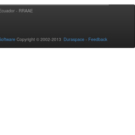
l Ecuador - RRAAE
oftware
Copyright © 2002-2013
Duraspace
-
Feedback