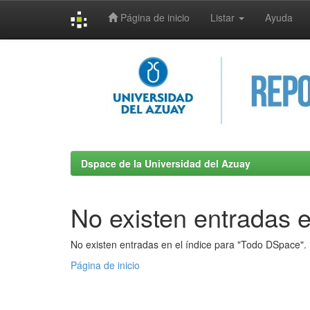
Página de inicio
Listar
Ayuda
Skip
navigation
Dspace de la Universidad del Azuay
No existen entradas e
No existen entradas en el índice para "Todo DSpace".
Página de inicio