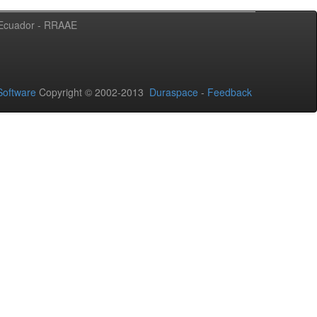
l Ecuador - RRAAE
oftware
Copyright © 2002-2013
Duraspace
-
Feedback