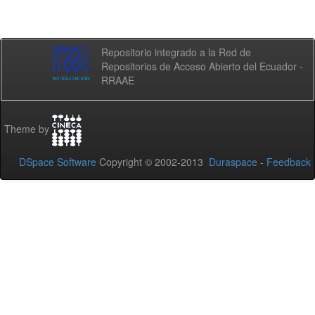
Repositorio integrado a la Red de
Repositorios de Acceso Abierto del Ecuador -
RRAAE
Theme by
DSpace Software
Copyright © 2002-2013
Duraspace
-
Feedback