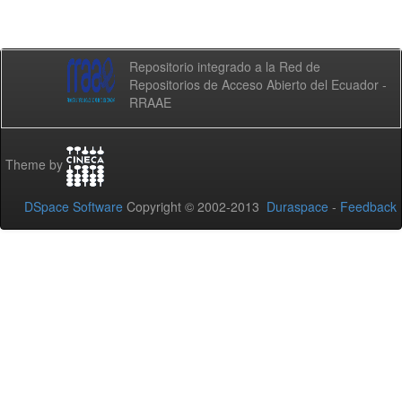
Repositorio integrado a la Red de
Repositorios de Acceso Abierto del Ecuador -
RRAAE
Theme by
DSpace Software
Copyright © 2002-2013
Duraspace
-
Feedback