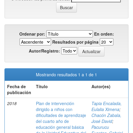
Ordenar por:
En orden:
Resultados por página
Autor/Registro:
Mostrando resultados 1 a 1 de 1
Fecha de
Título
Autor(es)
publicación
2018
Plan de intervención
Tapia Encalada,
dirigido a niños con
Eulalia Ximena
;
dificultades de aprendizaje
Chacón Zabala,
del cuarto año de
José David
;
educación general básica
Pacurucu