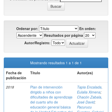
Ordenar por:
En orden:
Resultados por página
Autor/Registro:
Mostrando resultados 1 a 1 de 1
Fecha de
Título
Autor(es)
publicación
2018
Plan de intervención
Tapia Encalada,
dirigido a niños con
Eulalia Ximena
;
dificultades de aprendizaje
Chacón Zabala,
del cuarto año de
José David
;
educación general básica
Pacurucu