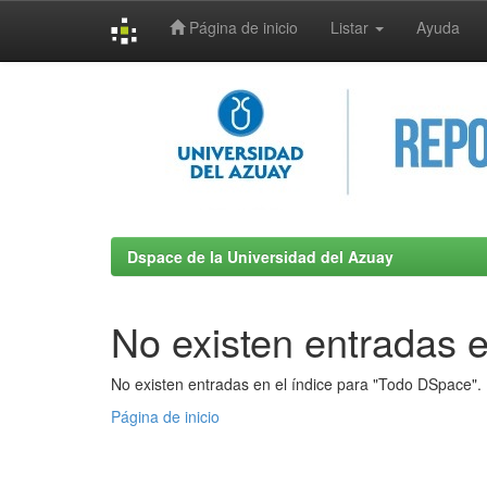
Página de inicio
Listar
Ayuda
Skip
navigation
Dspace de la Universidad del Azuay
No existen entradas e
No existen entradas en el índice para "Todo DSpace".
Página de inicio