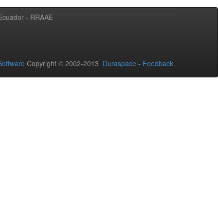
l Ecuador - RRAAE
oftware
Copyright © 2002-2013
Duraspace
-
Feedback