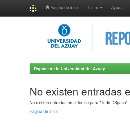
Página de inicio
Listar
Ayuda
Skip
navigation
Dspace de la Universidad del Azuay
No existen entradas e
No existen entradas en el índice para "Todo DSpace".
Página de inicio