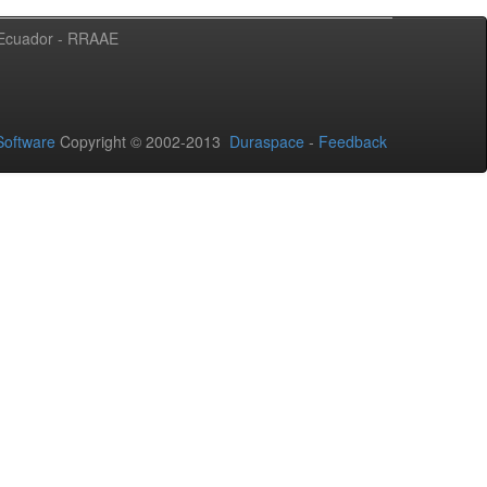
l Ecuador - RRAAE
oftware
Copyright © 2002-2013
Duraspace
-
Feedback