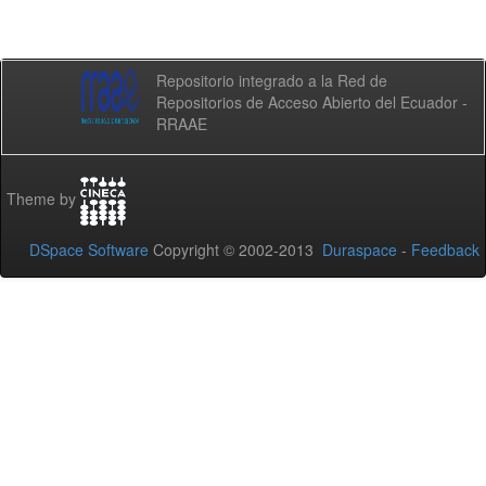
Repositorio integrado a la Red de
Repositorios de Acceso Abierto del Ecuador -
RRAAE
Theme by
DSpace Software
Copyright © 2002-2013
Duraspace
-
Feedback