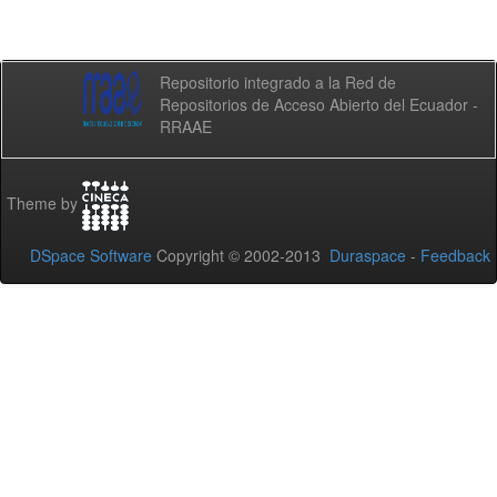
Repositorio integrado a la Red de
Repositorios de Acceso Abierto del Ecuador -
RRAAE
Theme by
DSpace Software
Copyright © 2002-2013
Duraspace
-
Feedback