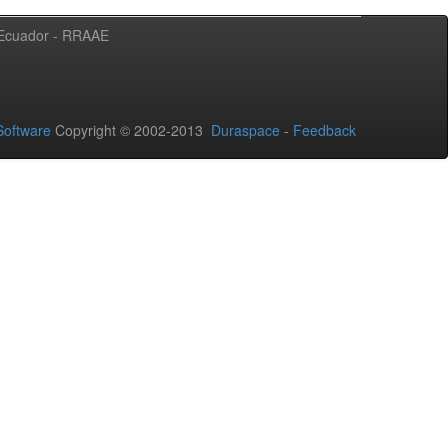
l Ecuador - RRAAE
oftware
Copyright © 2002-2013
Duraspace
-
Feedback