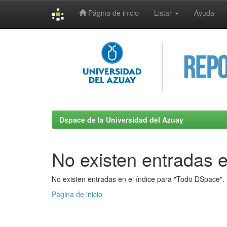
Página de inicio
Listar
Ayuda
Skip
navigation
Dspace de la Universidad del Azuay
No existen entradas e
No existen entradas en el índice para "Todo DSpace".
Página de inicio