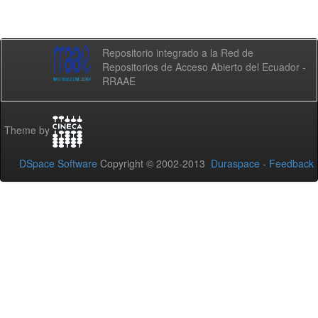
Repositorio integrado a la Red de
Repositorios de Acceso Abierto del Ecuador -
RRAAE
Theme by
DSpace Software
Copyright © 2002-2013
Duraspace
-
Feedback