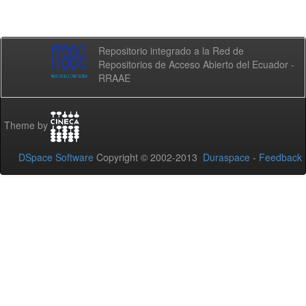
Repositorio integrado a la Red de
Repositorios de Acceso Abierto del Ecuador -
RRAAE
Theme by
DSpace Software
Copyright © 2002-2013
Duraspace
-
Feedback