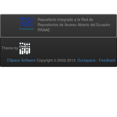
Repositorio integrado a la Red de
Repositorios de Acceso Abierto del Ecuador -
RRAAE
Theme by
DSpace Software
Copyright © 2002-2013
Duraspace
-
Feedback