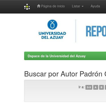
Página de inicio
Listar
Ayuda
Skip
navigation
Dspace de la Universidad del Azuay
Buscar por Autor Padrón
Ir a:
0-9
A
B