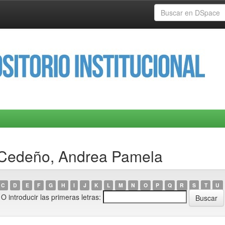
 Cedeño, Andrea Pamela
C
D
E
F
G
H
I
J
K
L
M
N
O
P
Q
R
S
T
U
O introducir las primeras letras: