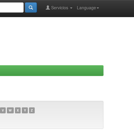
Servicios
Language
V
W
X
Y
Z