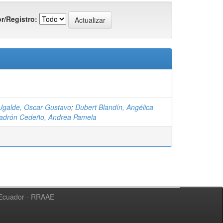
r/Registro:
 Ugalde, Oscar Gustavo
;
Dubert Blandín, Angélica
adrón Cedeño, Andrea Pamela
l Ecuador - RRAAE