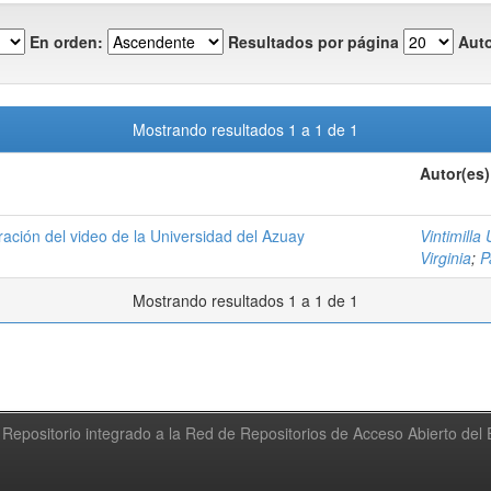
En orden:
Resultados por página
Auto
Mostrando resultados 1 a 1 de 1
Autor(es)
boración del video de la Universidad del Azuay
Vintimilla
Virginia
;
P
Mostrando resultados 1 a 1 de 1
Repositorio integrado a la Red de Repositorios de Acceso Abierto de