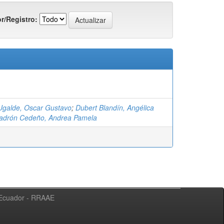
r/Registro:
 Ugalde, Oscar Gustavo
;
Dubert Blandín, Angélica
adrón Cedeño, Andrea Pamela
l Ecuador - RRAAE