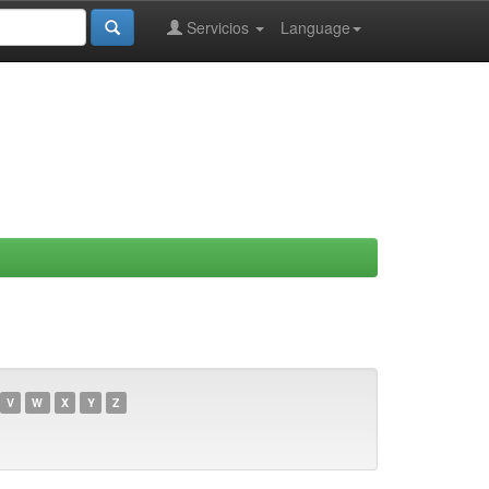
Servicios
Language
V
W
X
Y
Z