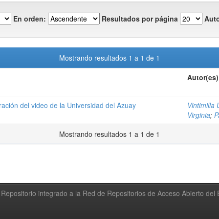
En orden:
Resultados por página
Auto
Mostrando resultados 1 a 1 de 1
Autor(es)
boración del video de la Universidad del Azuay
Vintimilla
Virginia
;
P
Mostrando resultados 1 a 1 de 1
Repositorio integrado a la Red de Repositorios de Acceso Abierto de