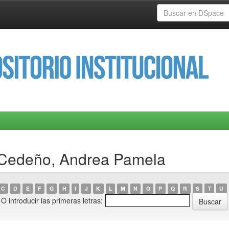
 Cedeño, Andrea Pamela
C
D
E
F
G
H
I
J
K
L
M
N
O
P
Q
R
S
T
U
O introducir las primeras letras: