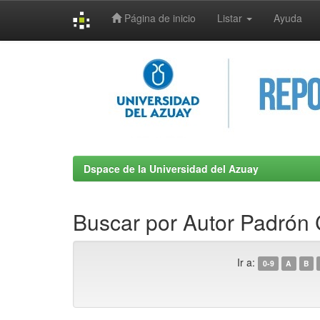
Página de inicio
Listar
Ayuda
Skip
navigation
Dspace de la Universidad del Azuay
Buscar por Autor Padrón
Ir a:
0-9
A
B