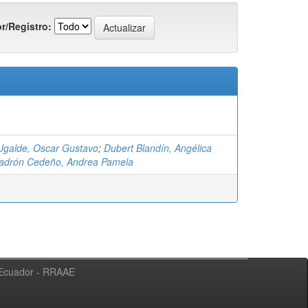
r/Registro:
 Ugalde, Oscar Gustavo
;
Dubert Blandín, Angélica
adrón Cedeño, Andrea Pamela
l Ecuador - RRAAE