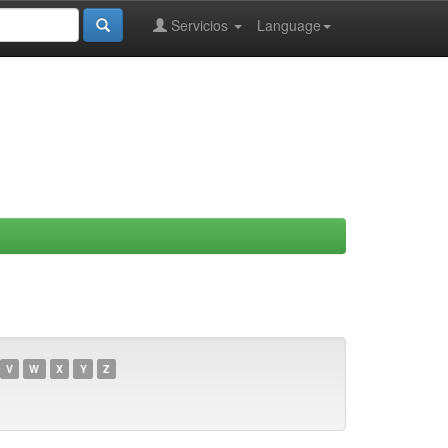
Servicios
Language
V
W
X
Y
Z