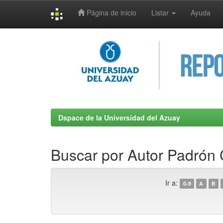
Página de inicio
Listar
Ayuda
Skip
navigation
Dspace de la Universidad del Azuay
Buscar por Autor Padrón
Ir a:
0-9
A
B