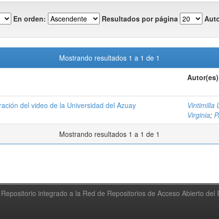
En orden:
Resultados por página
Auto
Mostrando resultados 1 a 1 de 1
Autor(es)
boración del video de la Universidad del Azuay
Vintimilla
Virginia
;
P
Mostrando resultados 1 a 1 de 1
Repositorio integrado a la Red de Repositorios de Acceso Abierto de