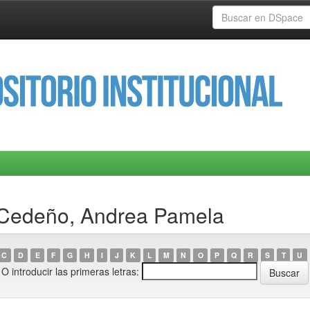
 Cedeño, Andrea Pamela
C
D
E
F
G
H
I
J
K
L
M
N
O
P
Q
R
S
T
U
O introducir las primeras letras: