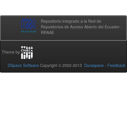
Repositorio integrado a la Red de
Repositorios de Acceso Abierto del Ecuador -
RRAAE
Theme by
DSpace Software
Copyright © 2002-2013
Duraspace
-
Feedback