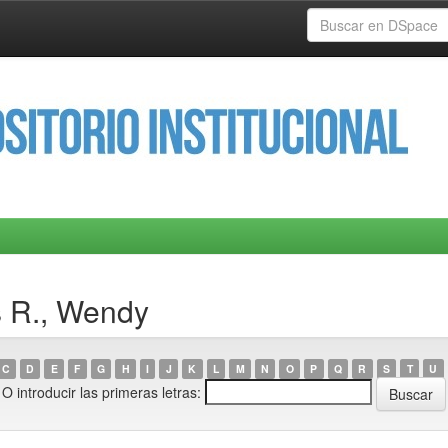
s R., Wendy
C
D
E
F
G
H
I
J
K
L
M
N
O
P
Q
R
S
T
U
O introducir las primeras letras: