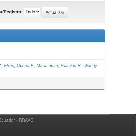
r/Registro:
., Efrén
;
Ochoa F., María José
;
Palacios R., Wendy
l Ecuador - RRAAE