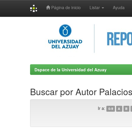
Página de inicio
Listar
Ayuda
Skip
navigation
Dspace de la Universidad del Azuay
Buscar por Autor Palacio
Ir a:
0-9
A
B