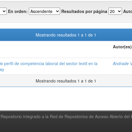
En orden:
Resultados por página
Auto
Mostrando resultados 1 a 1 de 1
Autor(es)
perfil de competencia laboral del sector textil en la
Andrade V
uay
Mostrando resultados 1 a 1 de 1
Repositorio integrado a la Red de Repositorios de Acceso Abierto de