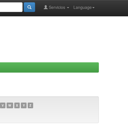
Servicios
Language
V
W
X
Y
Z