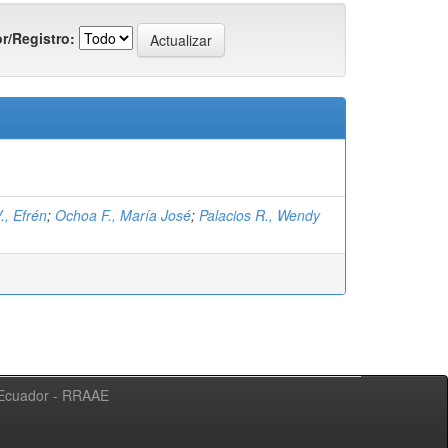
r/Registro:
., Efrén
;
Ochoa F., María José
;
Palacios R., Wendy
l Ecuador - RRAAE