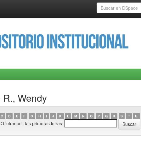
s R., Wendy
C
D
E
F
G
H
I
J
K
L
M
N
O
P
Q
R
S
T
U
O introducir las primeras letras: