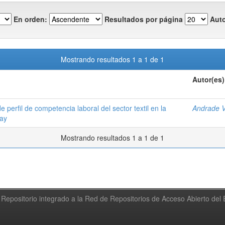
En orden:
Resultados por página
Auto
Mostrando resultados 1 a 1 de 1
Autor(es)
perfil de competencia laboral del sector textil en la
Andrade V
uay
Mostrando resultados 1 a 1 de 1
Repositorio integrado a la Red de Repositorios de Acceso Abierto de