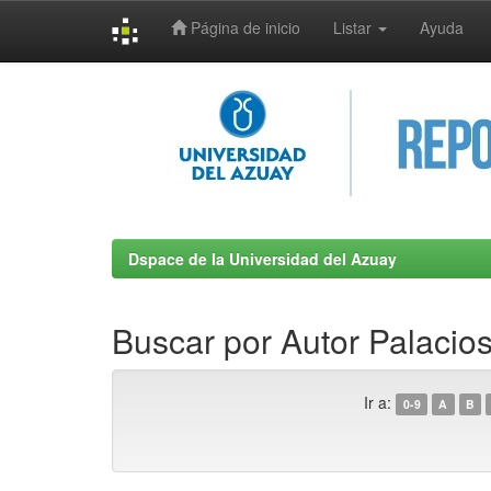
Página de inicio
Listar
Ayuda
Skip
navigation
Dspace de la Universidad del Azuay
Buscar por Autor Palacio
Ir a:
0-9
A
B