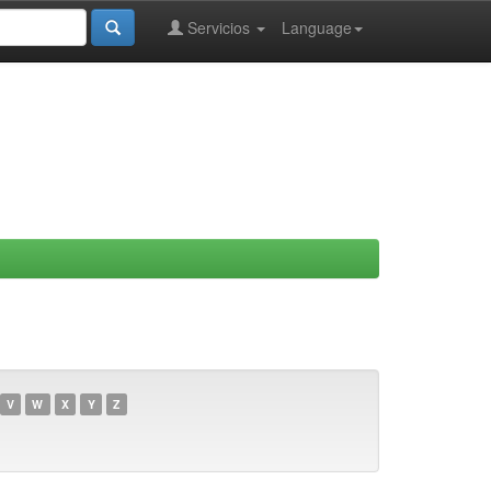
Servicios
Language
V
W
X
Y
Z