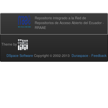
Repositorio integrado a la Red de
Repositorios de Acceso Abierto del Ecuador -
RRAAE
Theme by
DSpace Software
Copyright © 2002-2013
Duraspace
-
Feedback