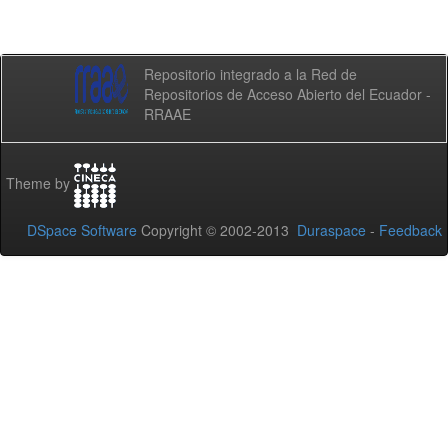
Repositorio integrado a la Red de
Repositorios de Acceso Abierto del Ecuador -
RRAAE
Theme by
DSpace Software
Copyright © 2002-2013
Duraspace
-
Feedback