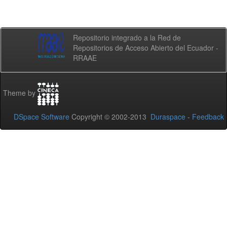
Repositorio integrado a la Red de
Repositorios de Acceso Abierto del Ecuador -
RRAAE
Theme by
DSpace Software
Copyright © 2002-2013
Duraspace
-
Feedback