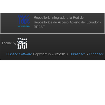
Repositorio integrado a la Red de
Repositorios de Acceso Abierto del Ecuador -
RRAAE
Theme by
DSpace Software
Copyright © 2002-2013
Duraspace
-
Feedback