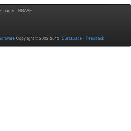
l Ecuador - RRAAE
oftware
Copyright © 2002-2013
Duraspace
-
Feedback