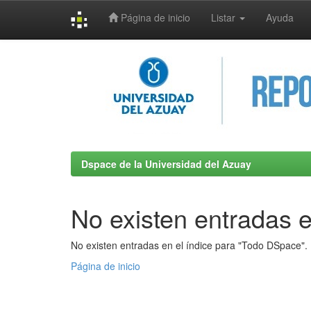
Página de inicio
Listar
Ayuda
Skip
navigation
Dspace de la Universidad del Azuay
No existen entradas e
No existen entradas en el índice para "Todo DSpace".
Página de inicio