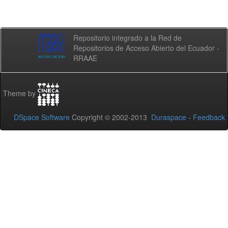
Repositorio integrado a la Red de
Repositorios de Acceso Abierto del Ecuador -
RRAAE
Theme by
DSpace Software
Copyright © 2002-2013
Duraspace
-
Feedback