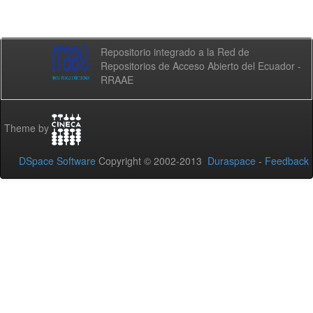
Repositorio integrado a la Red de
Repositorios de Acceso Abierto del Ecuador -
RRAAE
Theme by
DSpace Software
Copyright © 2002-2013
Duraspace
-
Feedback