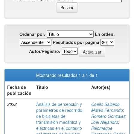
Ordenar por:
En orden:
Resultados por página
Autor/Registro:
Mostrando resultados 1 a 1 de 1
Fecha de
Título
Autor(es)
publicación
2022
Análisis de percepción y
Coello Salcedo,
parámetros de recorrido
Mateo Fernando
;
de bicicletas de
Romero González,
transmisión mecánica y
Joel Alejandro
;
eléctricas en el contexto
Palomeque