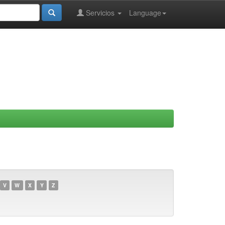
Servicios
Language
V
W
X
Y
Z