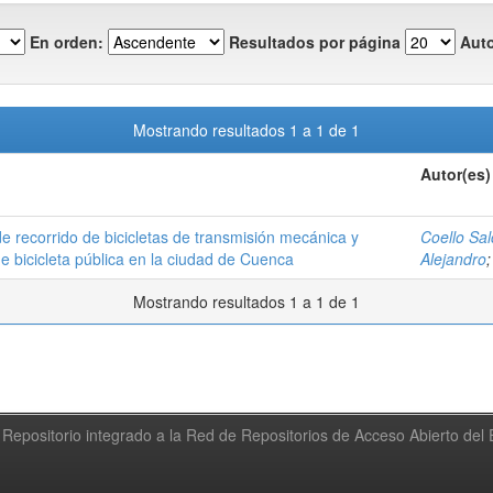
En orden:
Resultados por página
Auto
Mostrando resultados 1 a 1 de 1
Autor(es)
e recorrido de bicicletas de transmisión mecánica y
Coello Sa
de bicicleta pública en la ciudad de Cuenca
Alejandro
Mostrando resultados 1 a 1 de 1
Repositorio integrado a la Red de Repositorios de Acceso Abierto de