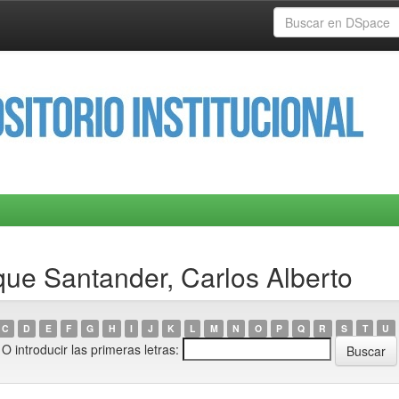
ue Santander, Carlos Alberto
C
D
E
F
G
H
I
J
K
L
M
N
O
P
Q
R
S
T
U
O introducir las primeras letras: