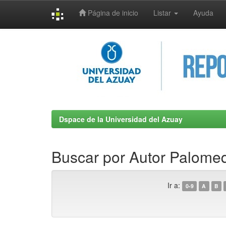
Página de inicio
Listar
Ayuda
Skip
navigation
Dspace de la Universidad del Azuay
Buscar por Autor Palomeq
Ir a:
0-9
A
B