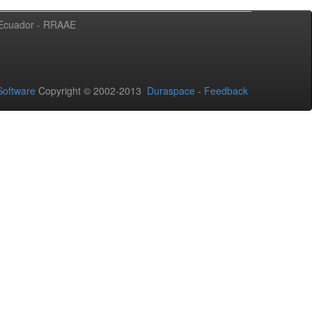
l Ecuador - RRAAE
oftware
Copyright © 2002-2013
Duraspace
-
Feedback