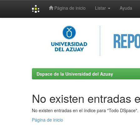
Página de inicio
Listar
Ayuda
Skip
navigation
Dspace de la Universidad del Azuay
No existen entradas e
No existen entradas en el índice para "Todo DSpace".
Página de inicio