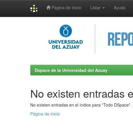
Página de inicio
Listar
Ayuda
Skip
navigation
Dspace de la Universidad del Azuay
No existen entradas e
No existen entradas en el índice para "Todo DSpace".
Página de inicio