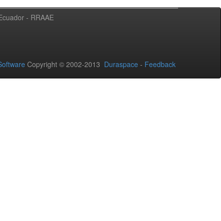
l Ecuador - RRAAE
oftware
Copyright © 2002-2013
Duraspace
-
Feedback