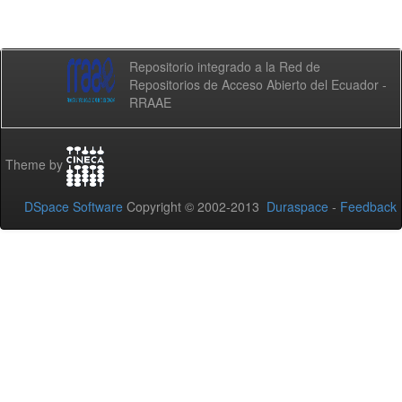
Repositorio integrado a la Red de
Repositorios de Acceso Abierto del Ecuador -
RRAAE
Theme by
DSpace Software
Copyright © 2002-2013
Duraspace
-
Feedback