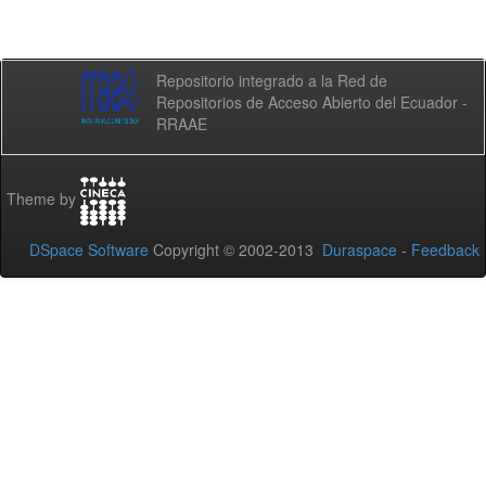
Repositorio integrado a la Red de
Repositorios de Acceso Abierto del Ecuador -
RRAAE
Theme by
DSpace Software
Copyright © 2002-2013
Duraspace
-
Feedback