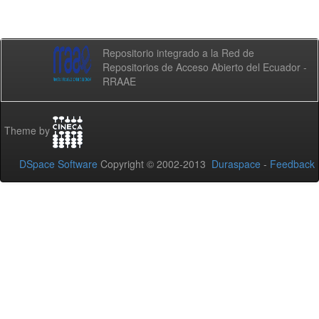
Repositorio integrado a la Red de
Repositorios de Acceso Abierto del Ecuador -
RRAAE
Theme by
DSpace Software
Copyright © 2002-2013
Duraspace
-
Feedback