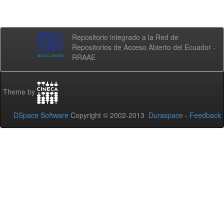
Repositorio integrado a la Red de
Repositorios de Acceso Abierto del Ecuador -
RRAAE
Theme by
DSpace Software
Copyright © 2002-2013
Duraspace
-
Feedback