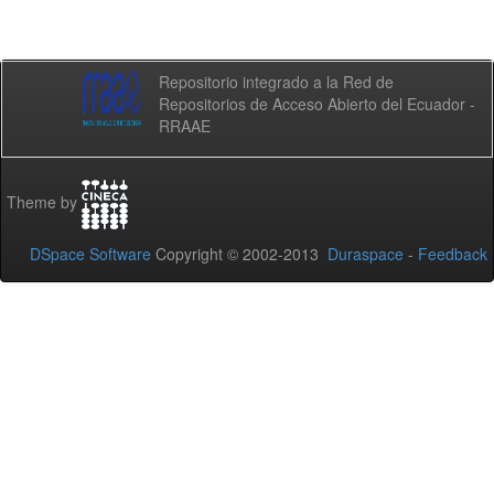
Repositorio integrado a la Red de
Repositorios de Acceso Abierto del Ecuador -
RRAAE
Theme by
DSpace Software
Copyright © 2002-2013
Duraspace
-
Feedback