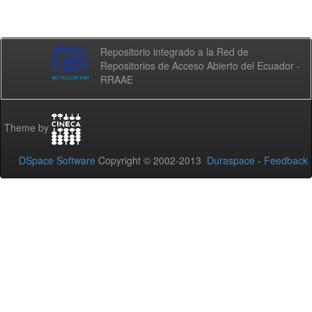
Repositorio integrado a la Red de
Repositorios de Acceso Abierto del Ecuador -
RRAAE
Theme by
DSpace Software
Copyright © 2002-2013
Duraspace
-
Feedback