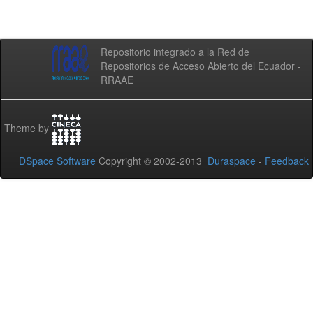
Repositorio integrado a la Red de
Repositorios de Acceso Abierto del Ecuador -
RRAAE
Theme by
DSpace Software
Copyright © 2002-2013
Duraspace
-
Feedback