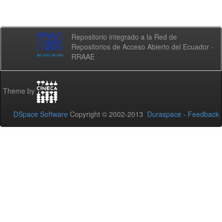
Repositorio integrado a la Red de
Repositorios de Acceso Abierto del Ecuador -
RRAAE
Theme by
DSpace Software
Copyright © 2002-2013
Duraspace
-
Feedback