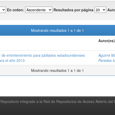
En orden:
Resultados por página
Auto
Mostrando resultados 1 a 1 de 1
Autor(es)
r de entretenimiento para jubilados estadounidenses
Aguirre M
ara el año 2013
Paredes Id
Mostrando resultados 1 a 1 de 1
Repositorio integrado a la Red de Repositorios de Acceso Abierto de