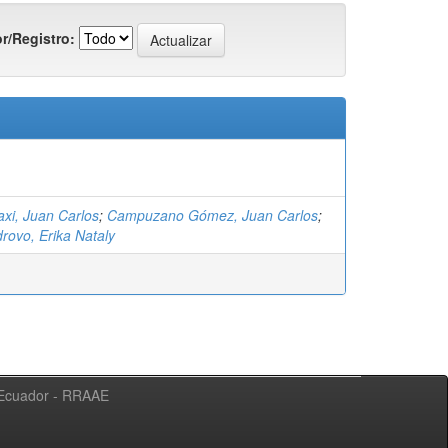
r/Registro:
axi, Juan Carlos
;
Campuzano Gómez, Juan Carlos
;
rovo, Erika Nataly
l Ecuador - RRAAE