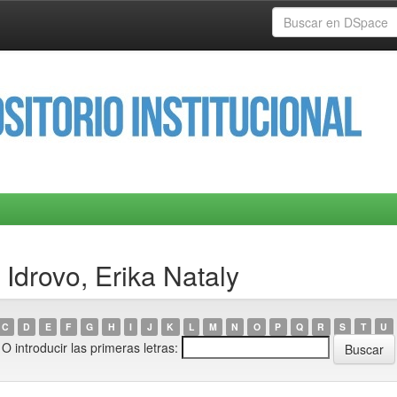
Idrovo, Erika Nataly
C
D
E
F
G
H
I
J
K
L
M
N
O
P
Q
R
S
T
U
O introducir las primeras letras: