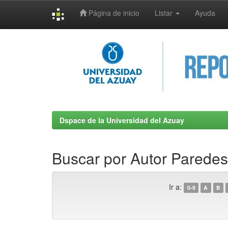
Página de inicio
Listar
Ayuda
Skip
navigation
Dspace de la Universidad del Azuay
Buscar por Autor Paredes 
Ir a:
0-9
A
B