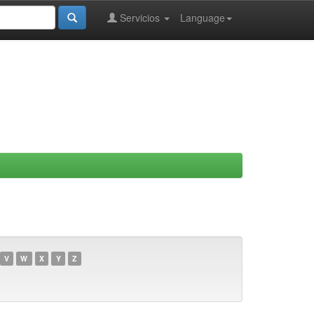
Servicios
Language
V
W
X
Y
Z