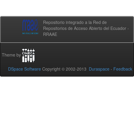
Repositorio integrado a la Red de
Repositorios de Acceso Abierto del Ecuador -
RRAAE
Theme by
DSpace Software
Copyright © 2002-2013
Duraspace
-
Feedback