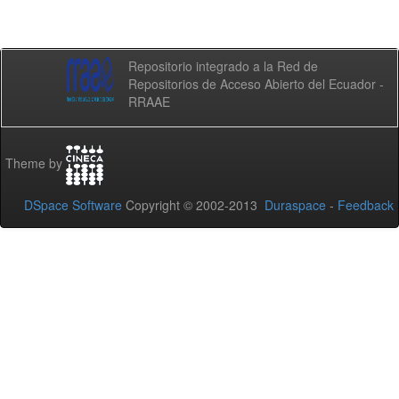
Repositorio integrado a la Red de
Repositorios de Acceso Abierto del Ecuador -
RRAAE
Theme by
DSpace Software
Copyright © 2002-2013
Duraspace
-
Feedback