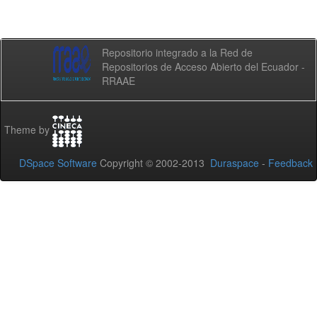
Repositorio integrado a la Red de
Repositorios de Acceso Abierto del Ecuador -
RRAAE
Theme by
DSpace Software
Copyright © 2002-2013
Duraspace
-
Feedback