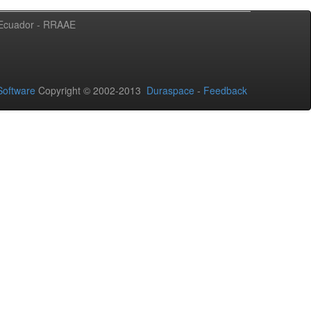
l Ecuador - RRAAE
oftware
Copyright © 2002-2013
Duraspace
-
Feedback