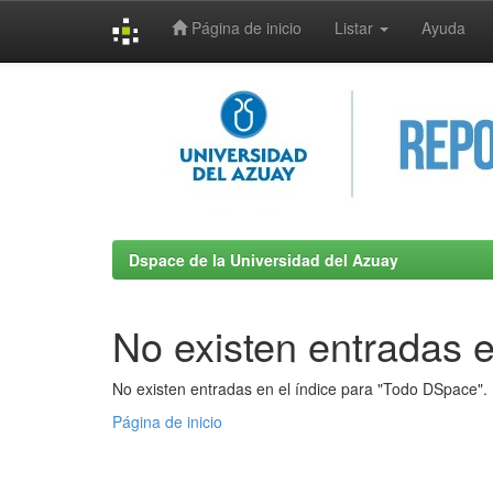
Página de inicio
Listar
Ayuda
Skip
navigation
Dspace de la Universidad del Azuay
No existen entradas e
No existen entradas en el índice para "Todo DSpace".
Página de inicio