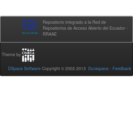
Repositorio integrado a la Red de
Repositorios de Acceso Abierto del Ecuador -
RRAAE
Theme by
DSpace Software
Copyright © 2002-2013
Duraspace
-
Feedback