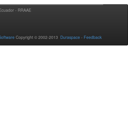
l Ecuador - RRAAE
oftware
Copyright © 2002-2013
Duraspace
-
Feedback