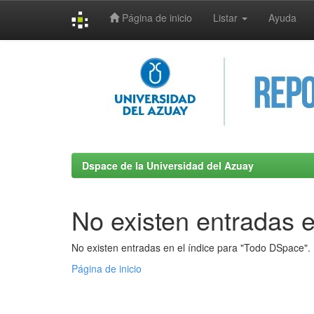
Página de inicio
Listar
Ayuda
Skip
navigation
Dspace de la Universidad del Azuay
No existen entradas e
No existen entradas en el índice para "Todo DSpace".
Página de inicio