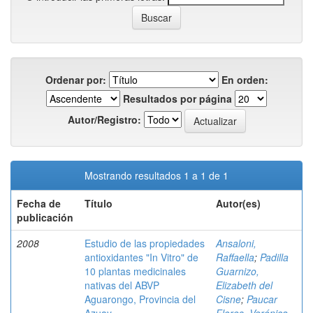
Ordenar por:
En orden:
Resultados por página
Autor/Registro:
Mostrando resultados 1 a 1 de 1
Fecha de
Título
Autor(es)
publicación
2008
Estudio de las propiedades
Ansaloni,
antioxidantes "In Vitro" de
Raffaella
;
Padilla
10 plantas medicinales
Guarnizo,
nativas del ABVP
Elizabeth del
Aguarongo, Provincia del
Cisne
;
Paucar