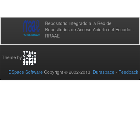
Repositorio integrado a la Red de
Repositorios de Acceso Abierto del Ecuador -
RRAAE
Theme by
DSpace Software
Copyright © 2002-2013
Duraspace
-
Feedback