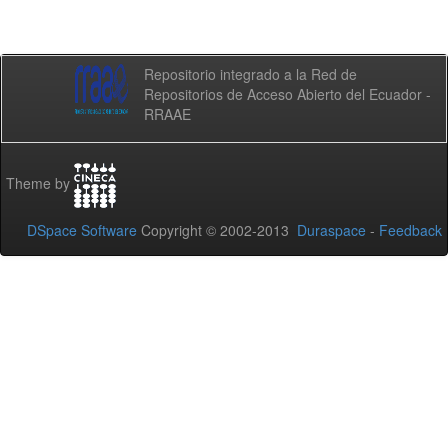
Repositorio integrado a la Red de
Repositorios de Acceso Abierto del Ecuador -
RRAAE
Theme by
DSpace Software
Copyright © 2002-2013
Duraspace
-
Feedback