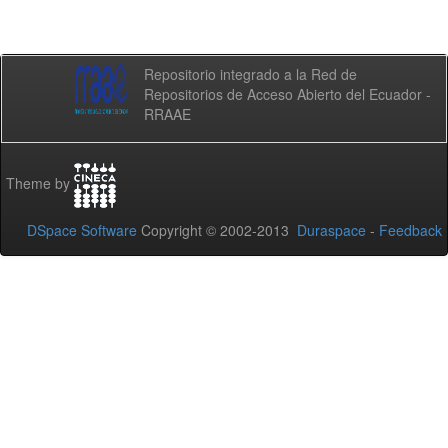
Repositorio integrado a la Red de
Repositorios de Acceso Abierto del Ecuador -
RRAAE
Theme by
DSpace Software
Copyright © 2002-2013
Duraspace
-
Feedback